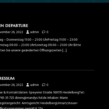
in departure
vember 26, 2022
admin
0
g – Donnerstag 11:00 – 21:00 UhrFreitag 11:00 – 23:00
mstag 09:00 – 23:00 UhrSonntag 09:00 – 21.00 Uhr Bitte
ten Sie unsere geänderten Öffnungszeiten
[…]
ressum
vember 26, 2022
admin
0
se & Kontaktdaten: Speyerer Straße 169115 HeidelbergTel.:
/65 35 725 diners@mandys-hd.de Inhaber: Marie
egistergericht: Amtsgericht HeidelbergUmsatzsteuer-
ifikationsnummer gemäß § 27a