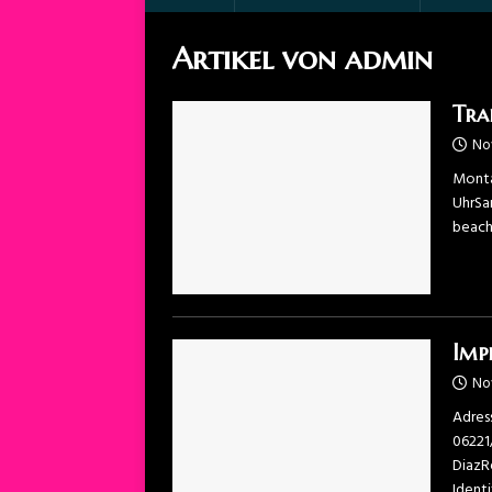
Artikel von
admin
Tra
No
Monta
UhrSa
beach
Imp
No
Adres
06221
DiazR
Ident