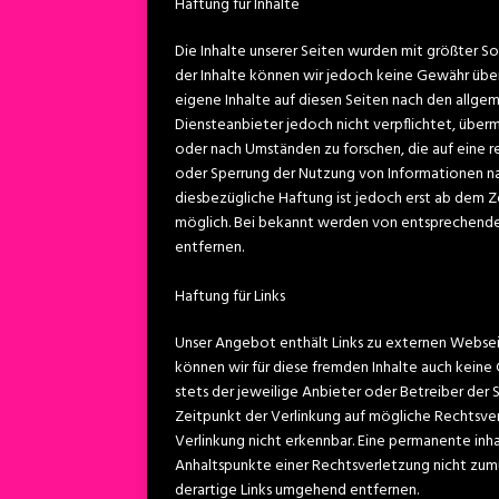
Haftung für Inhalte
Die Inhalte unserer Seiten wurden mit größter Sorg
der Inhalte können wir jedoch keine Gewähr über
eigene Inhalte auf diesen Seiten nach den allgem
Diensteanbieter jedoch nicht verpflichtet, übe
oder nach Umständen zu forschen, die auf eine r
oder Sperrung der Nutzung von Informationen na
diesbezügliche Haftung ist jedoch erst ab dem 
möglich. Bei bekannt werden von entsprechend
entfernen.
Haftung für Links
Unser Angebot enthält Links zu externen Webseite
können wir für diese fremden Inhalte auch keine 
stets der jeweilige Anbieter oder Betreiber der 
Zeitpunkt der Verlinkung auf mögliche Rechtsve
Verlinkung nicht erkennbar. Eine permanente inha
Anhaltspunkte einer Rechtsverletzung nicht zu
derartige Links umgehend entfernen.